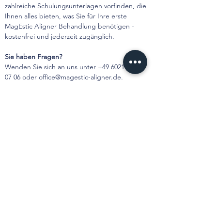
zahlreiche Schulungsunterlagen vorfinden, die 
Ihnen alles bieten, was Sie für Ihre erste 
MagEstic Aligner Behandlung benötigen - 
kostenfrei und jederzeit zugänglich. 
Sie haben Fragen?
Wenden Sie sich an uns unter +49 6021 - 494 
07 06 oder 
office@magestic-aligner.de
. 
Weitere Informationen finden Sie auch auf 
www.magestic-aligner.de
 und 
www.portal.mages-dental.de.
Mit frühlingshaften Grüßen aus Aschaffenburg,
Ihr MagEstic Aligner Team
< zurück
weiter >