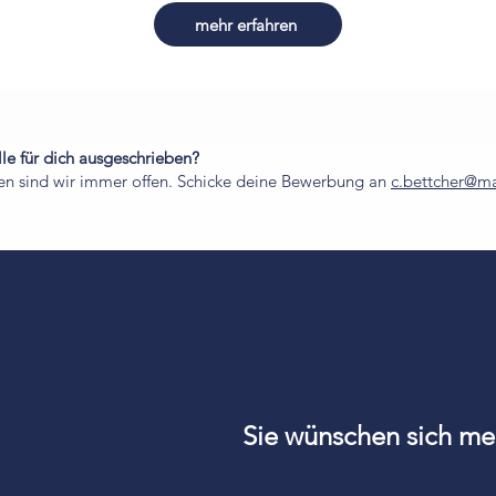
mehr erfahren
le für dich ausgeschrieben?
gen sind wir immer offen. Schicke deine Bewerbung an
c.bettcher@ma
Sie wünschen sich me