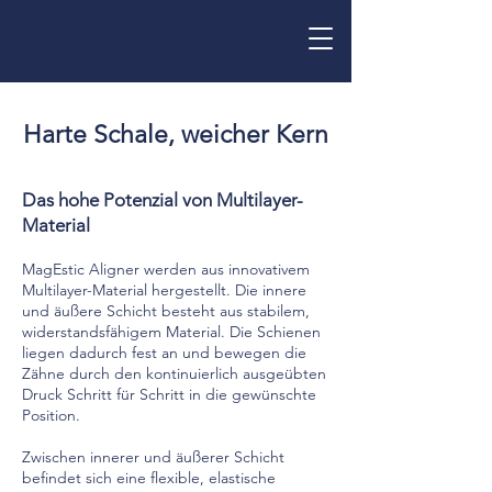
Harte Schale, weicher Kern
Das hohe Potenzial von Multilayer-
Material
MagEstic Aligner werden aus innovativem
Multilayer-Material hergestellt. Die innere
und äußere Schicht besteht aus stabilem,
widerstandsfähigem Material. Die Schienen
liegen dadurch fest an und bewegen die
Zähne durch den kontinuierlich ausgeübten
Druck Schritt für Schritt in die gewünschte
Position.
Zwischen innerer und äußerer Schicht
befindet sich eine flexible, elastische